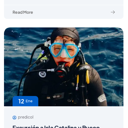
Read More
12
Ene
predicol
Excursión a Isla Catalina y Buceo